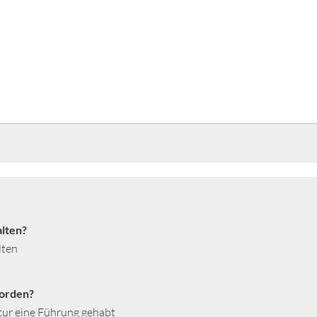
lten?
lten
worden?
tur eine Führung gehabt